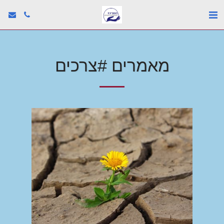
מאמרים #צרכים