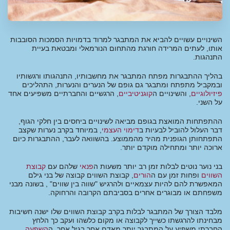
השינויים עשויים להביא את המתבגר למרוד בדמויות הסמכות הסובבות
אותו, לעתים המרידה חורגת מהתחום הנורמאלי ומבטאת בעיית
התנהגות.
בהליך ההתבגרות מפתח המתבגר את מחשבותיו, התנהגותו ורגשותיו
ובמקביל מתפתח ומתבגר גם גופם של הנערים והנערות, התהליכים
פיזיולוגיים
, והשינויים ה
קוגניטיביים
, הרגשיים והחברתיים משפיעים אחד
על השני.
ההתפתחות המואצת בגופם מביאה לשינויים ביחסים בין חלקי הגוף,
דבר העלול להוביל לבעיות ב
דימוי העצמי
, במיוחד בקרב נערות שקצב
התפתחותן הגופנית מהיר מהממוצע. בהשוואה לעבר, ההתבגרות כיום
ארוכה יותר ומתחילה מוקדם יותר.
בני נוער נוטים לבלות זמן רב יותר משעות ה
פנאי
שלהם עם
קבוצת
השווים
ופחות זמן עם ה
הורים
‏, קבוצת השווים קבוצה של בני גילם
המאפשרת להם להיות עצמאיים ולהרגיש "שווה בין שווים" , בשונה מבני
משפחתם או מבוגרים אחרים בסביבתם הקרובה והרחוקה.
מלבד הצורך של המתבגר לבלות בקרב קבוצת השווים שלו ישנה חשיבות
מבחינתו להרגשתו כשייך לקבוצה או מקום כלשהו ועקב כך הלחץ
החברתי משפיע על המתבגר יותר מאדם אחר בגיל אחר. ה
השפעה