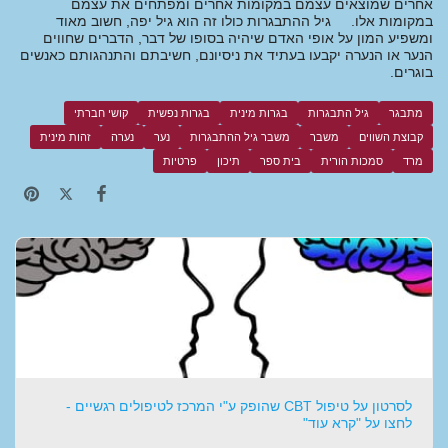
אחרים שמוצאים עצמם במקומות אחרים ומפתחים את עצמם
במקומות אלו. גיל ההתבגרות כולו זה הוא גיל יפה, חשוב מאוד
ומשפיע המון על אופי האדם שיהיה בסופו של דבר, הדברים שחווים
הנער או הנערה יקבעו בעתיד את ניסיונם, חשיבתם והתנהגותם כאנשים
בוגרים.
מתבגר
גיל התבגרות
בגרות מינית
בגרות נפשית
קושי חברתי
קבוצת השווים
משבר
משבר גיל ההתבגרות
נער
נערה
זהות מינית
מרד
סמכות הורית
בית ספר
תיכון
פרטיות
לסרטון על טיפול CBT שהופק ע"י המרכז לטיפולים רגשיים -
לחצו על "קרא עוד"