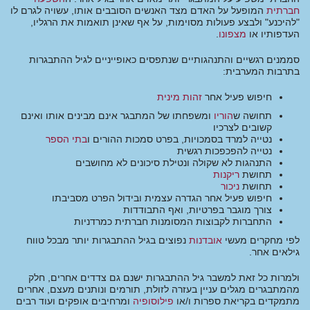
חברתית
המופעל על האדם מצד האנשים הסובבים אותו, עשויה לגרם לו
"להיכנע" ולבצע פעולות מסוימות, על אף שאינן תואמות את הרגליו,
העדפותיו או
מצפונו
.
סממנים רגשיים והתנהגותיים שנתפסים כאופייניים לגיל ההתבגרות
בתרבות המערבית:
חיפוש פעיל אחר
זהות מינית
תחושה ש
הוריו
ומשפחתו של המתבגר אינם מבינים אותו ואינם
קשובים לצרכיו
נטייה למרד בסמכויות, בפרט סמכות ההורים ו
בתי הספר
נטייה להפכפכות רגשית
התנהגות לא שקולה ונטילת סיכונים לא מחושבים
תחושת
ריקנות
תחושת
ניכור
חיפוש פעיל אחר הגדרה עצמית ובידול הפרט מסביבתו
צורך מוגבר בפרטיות, ואף התבודדות
התחברות לקבוצות המסומנות חברתית כמרדניות
לפי מחקרים מעשי
אובדנות
נפוצים בגיל ההתבגרות יותר מבכל טווח
גילאים אחר.
ולמרות כל זאת למשבר גיל ההתבגרות ישנם גם צדדים אחרים, חלק
מהמתבגרים מגלים עניין בעזרה לזולת, תורמים ונותנים מעצם, אחרים
מתמקדים בקריאת ספרות ו/או
פילוסופיה
ומרחיבים אופקים ועוד רבים